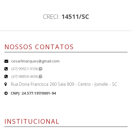
CRECI:
14511/SC
NOSSOS CONTATOS
cesarlmarques@gmail.com
(47) 99921-9106
(47) 98854-4696
Rua Dona Francisca 260 Sala 809 - Centro - Joinville - SC
CNPJ: 24.577.197/0001-94
INSTITUCIONAL