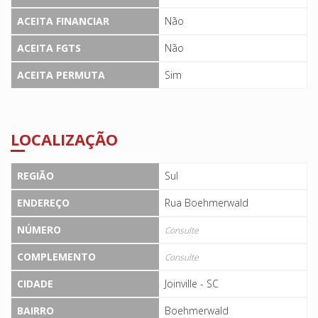
ACEITA FINANCIAR
Não
ACEITA FGTS
Não
ACEITA PERMUTA
Sim
LOCALIZAÇÃO
REGIÃO
Sul
ENDEREÇO
Rua Boehmerwald
NÚMERO
Consulte
COMPLEMENTO
Consulte
CIDADE
Joinville - SC
BAIRRO
Boehmerwald