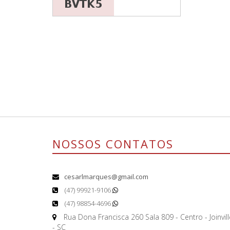
NOSSOS CONTATOS
cesarlmarques@gmail.com
(47) 99921-9106
(47) 98854-4696
Rua Dona Francisca 260 Sala 809 - Centro - Joinvill
- SC